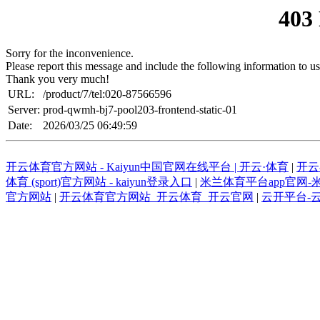
403
Sorry for the inconvenience.
Please report this message and include the following information to us
Thank you very much!
URL:
/product/7/tel:020-87566596
Server:
prod-qwmh-bj7-pool203-frontend-static-01
Date:
2026/03/25 06:49:59
开云体育官方网站 - Kaiyun中国官网在线平台 | 开云·体育
|
开云
体育 (sport)官方网站 - kaiyun登录入口
|
米兰体育平台app官网
官方网站
|
开云体育官方网站_开云体育_开云官网
|
云开平台-