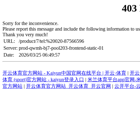
403
Sorry for the inconvenience.
Please report this message and include the following information to us
Thank you very much!
URL:
/product/7/tel:%20020-87566596
Server:
prod-qwmh-bj7-pool203-frontend-static-01
Date:
2026/03/25 06:49:57
开云体育官方网站 - Kaiyun中国官网在线平台 | 开云·体育
|
开云
体育 (sport)官方网站 - kaiyun登录入口
|
米兰体育平台app官网
官方网站
|
开云体育官方网站_开云体育_开云官网
|
云开平台-